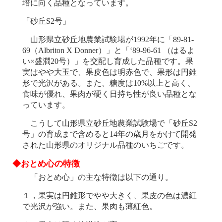
培に向く品種となっています。
「砂丘S2号」
山形県立砂丘地農業試験場が1992年に「89-81-
69（Albriton X Donner）」と「‘89-96-61 （はるよ
い×盛澗20号）」を交配し育成した品種です。果
実はやや大玉で、果皮色は明赤色で、果形は円錐
形で光沢がある。また、糖度は10%以上と高く、
食味が優れ、果肉が硬く日持ち性が良い品種とな
っています。
こうして山形県立砂丘地農業試験場で「砂丘S2
号」の育成まで含めると14年の歳月をかけて開発
された山形県のオリジナル品種のいちごです。
◆おとめ心の特徴
「おとめ心」の主な特徴は以下の通り。
１，果実は円錐形でやや大きく、果皮の色は濃紅
で光沢が強い。また、果肉も薄紅色。