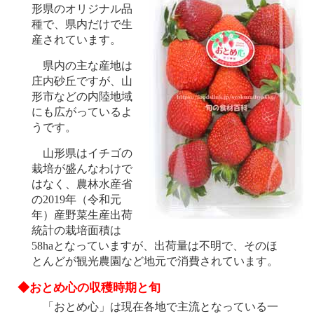
形県のオリジナル品
種で、県内だけで生
産されています。
県内の主な産地は
庄内砂丘ですが、山
形市などの内陸地域
にも広がっているよ
うです。
山形県はイチゴの
栽培が盛んなわけで
はなく、農林水産省
の2019年（令和元
年）産野菜生産出荷
統計の栽培面積は
58haとなっていますが、出荷量は不明で、そのほ
とんどが観光農園など地元で消費されています。
◆おとめ心の収穫時期と旬
「おとめ心」は現在各地で主流となっている一