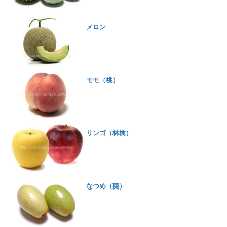
メロン
モモ（桃）
リンゴ（林檎）
なつめ（棗）