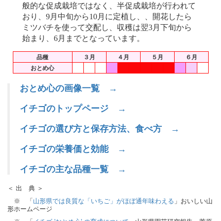
般的な促成栽培ではなく、半促成栽培が行われて
おり、9月中旬から10月に定植し、、開花したら
ミツバチを使って交配し、収穫は翌3月下旬から
始まり、6月までとなっています。
品種
３月
４月
５月
６月
おとめ心
おとめ心の画像一覧 →
イチゴのトップページ →
イチゴの選び方と保存方法、食べ方 →
イチゴの栄養価と効能 →
イチゴの主な品種一覧 →
＜ 出 典 ＞
※ 「
山形県では良質な「いちご」がほぼ通年味わえる
」おいしい山
形ホームページ