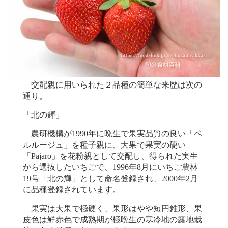
交配親に用いられた２品種の簡単な来歴は次の
通り。
「北の輝」
農研機構が1990年に晩生で果実品質の良い「ベ
ルルージュ」を種子親に、大果で果実の硬い
「Pajaro」を花粉親として交配し、得られた実生
から選抜したいちごで、1996年8月にいちご農林
19号「北の輝」として命名登録され、2000年2月
に品種登録されています。
果実は大果で極硬く、果形はやや短円錐形、果
皮色は鮮赤色で成熟期が極晩生の寒冷地の露地栽