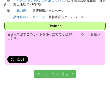
※ 「
イチゴ 'おとめ心' の育成について
」山形県園芸研究報告 菅原
眞一、丸山康広 2006年3月
※ 「
北の輝
」 農研機構ホームページ
※
品種登録データベース
農林水産省ホームページ
Twitter
皆さんで是非このサイトを盛り立ててください。よろしくお願い
します。
ページトップに戻る ↑