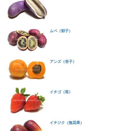
ムベ（郁子）
アンズ（杏子）
イチゴ（苺）
イチジク（無花果）