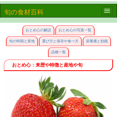
旬の食材百科
Toggle
naviga
おとめ心の解説
おとめ心の写真一覧
旬の時期と産地
選び方と保存や食べ方
栄養価と効能
品種一覧
おとめ心：来歴や特徴と産地や旬