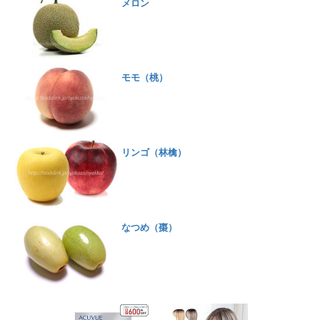
メロン
モモ（桃）
リンゴ（林檎）
なつめ（棗）