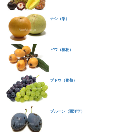
ナシ（梨）
ビワ（枇杷）
ブドウ（葡萄）
プルーン（西洋李）