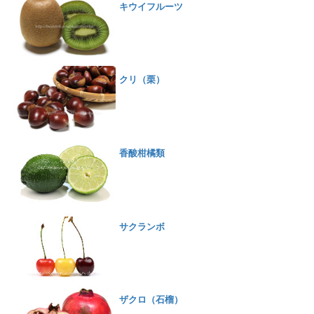
キウイフルーツ
クリ（栗）
香酸柑橘類
サクランボ
ザクロ（石榴）