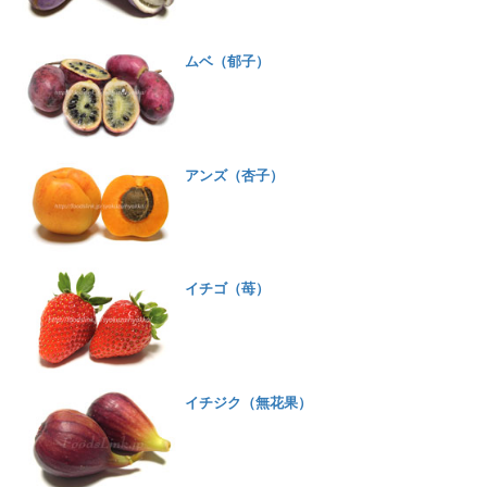
ムベ（郁子）
アンズ（杏子）
イチゴ（苺）
イチジク（無花果）