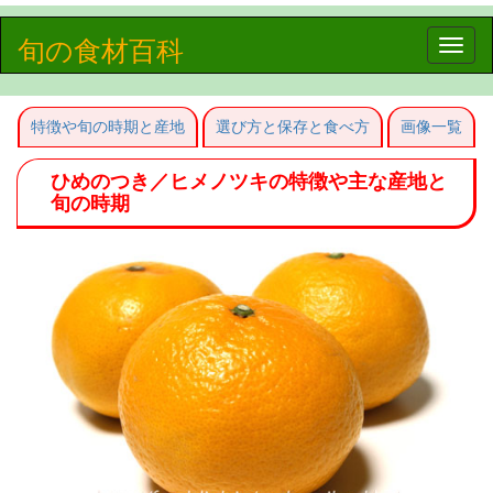
旬の食材百科
Toggle
naviga
特徴や旬の時期と産地
選び方と保存と食べ方
画像一覧
ひめのつき／ヒメノツキの特徴や主な産地と
旬の時期