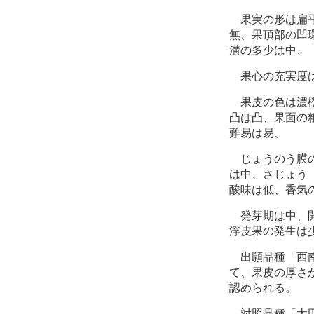
果実の形は扁平
無、果頂部の凹
溝の多少は中、
果心の充実度は
果皮の色は濃橙
凸は凸、果面の
難易は易、
じょうのう膜の
は中、さじょう
酸味は低、香気
発芽期は中、開
浮皮果の発生は
出願品種「西南
て、果皮の厚さ
認められる。