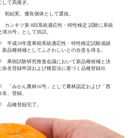
にして高接ぎ。
）年 初結実。優良個体として選抜。
）年 カンキツ第 8回系統適応性・特性検定 試験に系統
之津26号」として供試。
8）年 平成18年度果樹系統適応性・特性検定試験成績
、新品種候補としてふさわしいとの合意を得る。
9）年 果樹試験研究推進会議において新品種候補と決
に命名登録申請および種苗法に基づく品種登録出
0）年 「みかん農林16号」として農林認定および「西
命名、登録。
1）年 品種登録完了。