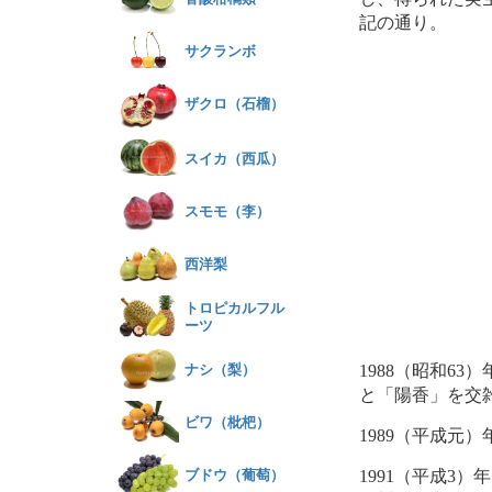
記の通り。
サクランボ
ザクロ（石榴）
スイカ（西瓜）
スモモ（李）
西洋梨
トロピカルフル
ーツ
ナシ（梨）
1988（昭和63
と「陽香」を交
ビワ（枇杷）
1989（平成元
ブドウ（葡萄）
1991（平成3）