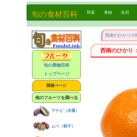
旬の食材百科
(current)
野菜
果物
魚貝
西南のひかりの
西南のひかり
旬の果物百科
トップページ
関連ページ
他のフルーツを調べる
アケビ（木通）
ムベ（郁子）