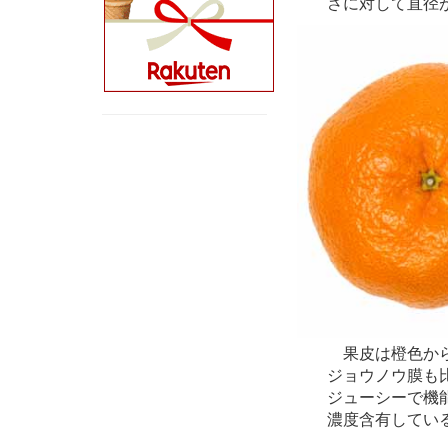
さに対して直径が
果皮は橙色から
ジョウノウ膜も
ジューシーで機
濃度含有してい