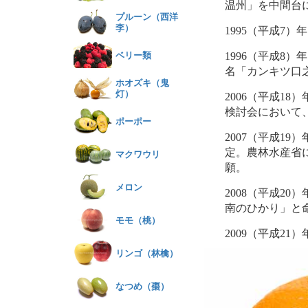
温州」を中間台
プルーン（西洋
李）
1995（平成7
ベリー類
1996（平成8
名「カンキツ口
ホオズキ（鬼
灯）
2006（平成1
検討会において
ポーポー
2007（平成1
定。農林水産省
マクワウリ
願。
メロン
2008（平成2
南のひかり」と
モモ（桃）
2009（平成2
リンゴ（林檎）
なつめ（棗）