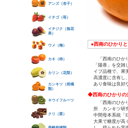
アンズ（杏子）
イチゴ（苺）
イチジク（無花
果）
●西南のひかりと
ウメ（梅）
「西南のひかり」
カキ（柿）
「陽香」を交雑
イプ品種で、果
カリン（花梨）
高濃度に含有し
あり食味は良好
カンキツ（柑橘
類）
◆西南のひかりの
キウイフルーツ
「西南のひかり
所 カンキツ研
クリ（栗）
中間母本系統「E
大果で糖度が高
し、得られた実
香酸柑橘類