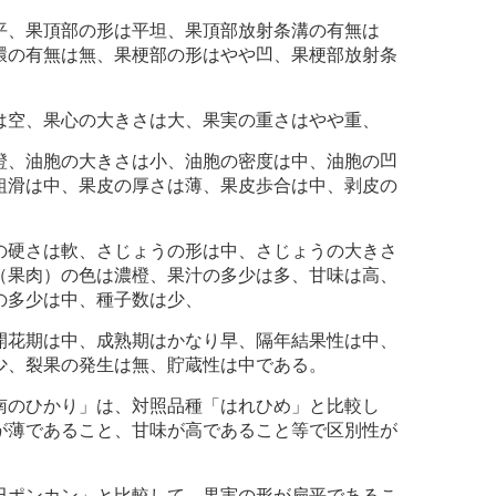
、果頂部の形は平坦、果頂部放射条溝の有無は
環の有無は無、果梗部の形はやや凹、果梗部放射条
空、果心の大きさは大、果実の重さはやや重、
、油胞の大きさは小、油胞の密度は中、油胞の凹
粗滑は中、果皮の厚さは薄、果皮歩合は中、剥皮の
硬さは軟、さじょうの形は中、さじょうの大きさ
（果肉）の色は濃橙、果汁の多少は多、甘味は高、
の多少は中、種子数は少、
花期は中、成熟期はかなり早、隔年結果性は中、
少、裂果の発生は無、貯蔵性は中である。
のひかり」は、対照品種「はれひめ」と比較し
が薄であること、甘味が高であること等で区別性が