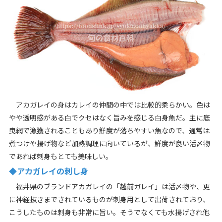
アカガレイの身はカレイの仲間の中では比較的柔らかい。色は
やや透明感がある白でクセはなく旨みを感じる白身魚だ。主に底
曳網で漁獲されることもあり鮮度が落ちやすい魚なので、通常は
煮つけや揚げ物など加熱調理に向いているが、鮮度が良い活〆物
であれば刺身もとても美味しい。
◆アカガレイの刺し身
福井県のブランドアカガレイの「越前ガレイ」は活〆物や、更
に神経抜きまでされているものが刺身用として出荷されており、
こうしたものは刺身も非常に旨い。そうでなくても水揚げされ他