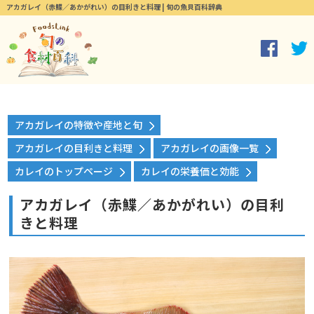
アカガレイ（赤鰈／あかがれい）の目利きと料理 | 旬の魚貝百科辞典
アカガレイの特徴や産地と旬
アカガレイの目利きと料理
アカガレイの画像一覧
カレイのトップページ
カレイの栄養価と効能
アカガレイ（赤鰈／あかがれい）の目利
きと料理