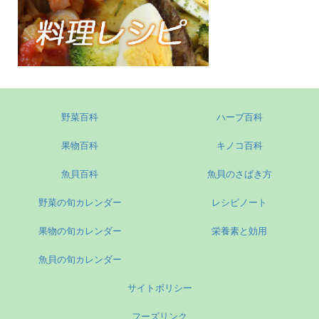
野菜百科
ハーブ百科
果物百科
キノコ百科
魚貝百科
魚貝のさばき方
野菜の旬カレンダー
レシピノート
果物の旬カレンダー
栄養素と効用
魚貝の旬カレンダー
サイトポリシー
フーズリンク