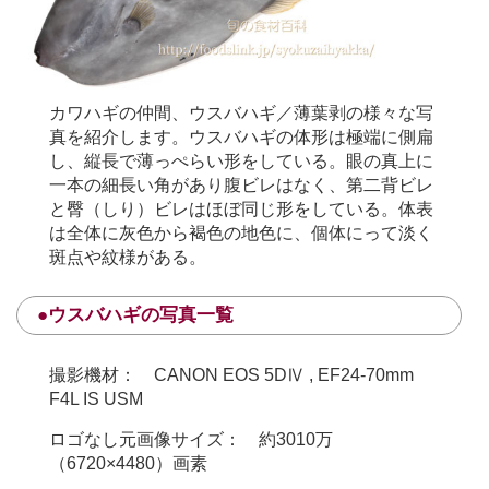
カワハギの仲間、ウスバハギ／薄葉剥の様々な写
真を紹介します。ウスバハギの体形は極端に側扁
し、縦長で薄っぺらい形をしている。眼の真上に
一本の細長い角があり腹ビレはなく、第二背ビレ
と臀（しり）ビレはほぼ同じ形をしている。体表
は全体に灰色から褐色の地色に、個体にって淡く
斑点や紋様がある。
●ウスバハギの写真一覧
撮影機材： CANON EOS 5DⅣ , EF24-70mm
F4L IS USM
ロゴなし元画像サイズ： 約3010万
（6720×4480）画素