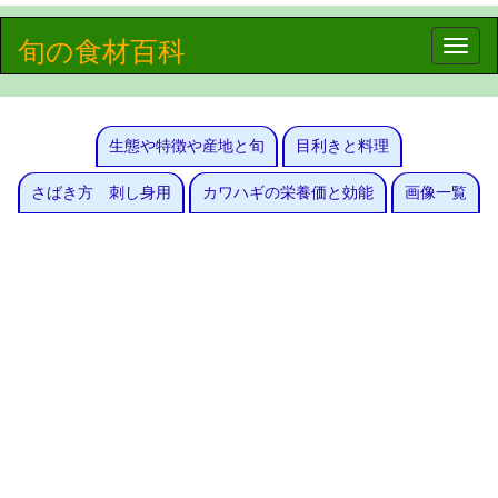
旬の食材百科
Toggle
naviga
生態や特徴や産地と旬
目利きと料理
さばき方 刺し身用
カワハギの栄養価と効能
画像一覧