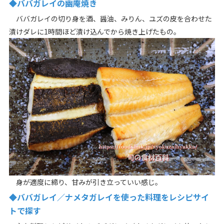
◆ババガレイの幽庵焼き
ババガレイの切り身を酒、醤油、みりん、ユズの皮を合わせた
漬けダレに1時間ほど漬け込んでから焼き上げたもの。
身が適度に締り、甘みが引き立っていい感じ。
◆ババガレイ／ナメタガレイを使った料理をレシピサイ
トで探す