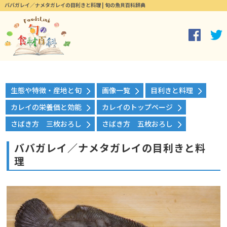
ババガレイ／ナメタガレイの目利きと料理 | 旬の魚貝百科辞典
生態や特徴・産地と旬
画像一覧
目利きと料理
カレイの栄養価と効能
カレイのトップページ
さばき方 三枚おろし
さばき方 五枚おろし
ババガレイ／ナメタガレイの目利きと料
理