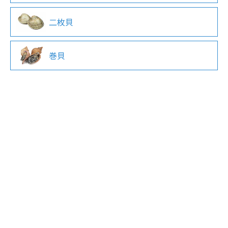
二枚貝
巻貝