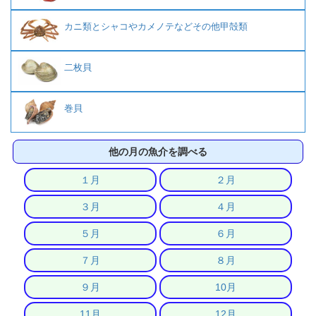
カニ類とシャコやカメノテなどその他甲殻類
二枚貝
巻貝
他の月の魚介を調べる
１月
２月
３月
４月
５月
６月
７月
８月
９月
10月
11月
12月