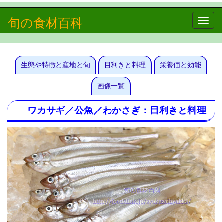
旬の食材百科
Toggle
naviga
生態や特徴と産地と旬
目利きと料理
栄養価と効能
画像一覧
ワカサギ／公魚／わかさぎ：目利きと料理