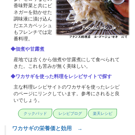
香味野菜と共にビ
ネガーを効かせた
調味液に漬け込ん
だエスカベッシュ
もフレンチでは定
番料理。
◆佃煮や甘露煮
産地では古くから佃煮や甘露煮にして食べられて
きた。これも苦みが無く美味しい。
◆ワカサギを使った料理をレシピサイトで探す
主な料理レシピサイトのワカサギを使ったレシピ
のページにリンクしています。参考にされると良
いでしょう。
クックパッド
レシピブログ
楽天レシピ
ワカサギの栄養価と効用 →