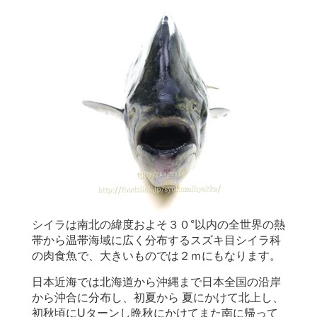
シイラは南北の緯度およそ３０°以内の全世界の熱
帯から温帯海域に広く分布するスズキ目シイラ科
の肉食魚で、大きいものでは２ｍにもなります。
日本近海では北海道から沖縄まで日本全国の沿岸
から沖合に分布し、初夏から 夏にかけて北上し、
初秋頃にUターンし晩秋にかけてまた南に帰って