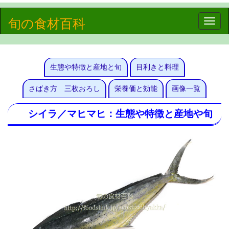
旬の食材百科
Toggle
naviga
生態や特徴と産地と旬
目利きと料理
さばき方 三枚おろし
栄養価と効能
画像一覧
シイラ／マヒマヒ：生態や特徴と産地や旬