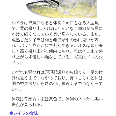
シイラは成魚になると体長２ｍにもなる大型魚
で、背の盛り上がりはほとんどなく頭部から尾に
かけて細くなっていく長い形をしている。また、
成熟したシイラは雄と雌で頭部の形に違いが表
れ、パッと見ただけで判別できる。オスは頭が著
しく高く盛り上がる傾向にあり、雌はそこまで盛
り上がらず優しい顔をしている。写真はメスのシ
イラ。
いずれも背びれは頭頂部辺りから始まり、尾の付
け根近くまでつながっており、臀（しり）ビレは
胴の中央辺りから尾の付け根近くまでつながって
いる。
体表は背が青く腹は黄色で、体側の下半分に黒い
斑点が見られる。
◆シイラの食味