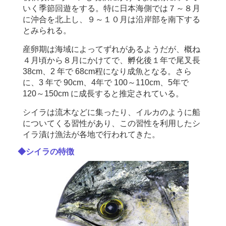
いく季節回遊をする。特に日本海側では７～８月
に沖合を北上し、９～１０月は沿岸部を南下する
とみられる。
産卵期は海域によってずれがあるようだが、概ね
４月頃から８月にかけてで、孵化後１年で尾叉長
38cm、2 年で 68cm程になり成魚となる。さら
に、3 年で 90cm、4年で 100～110cm、5年で
120～150cm に成長すると推定されている。
シイラは流木などに集ったり、イルカのように船
についてくる習性があり、この習性を利用したシ
イラ漬け漁法が各地で行われてきた。
◆シイラの特徴