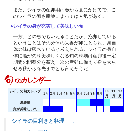
また、シイラの産卵期は春から夏にかけてで、こ
のシイラの卵も産地によっては人気がある。
●シイラの身が充実して美味しい旬
一方、どの魚でもいえることだが、抱卵している
ということはその分体の栄養が卵にとられ、身自
体の味は落ちていると考えられる。シイラの身自
体に脂がのり美味しくなる旬の時期は産卵後一定
期間の間養分を蓄え、次の産卵に備えて身を太ら
せる秋から春先までとも言えそうだ。
シイラの旬カレンダ
10
11
12
1月
2月
3月
4月
5月
6月
7月
8月
9月
ー
月
月
月
漁獲量
身が美味しい旬
シイラの目利きと料理 →