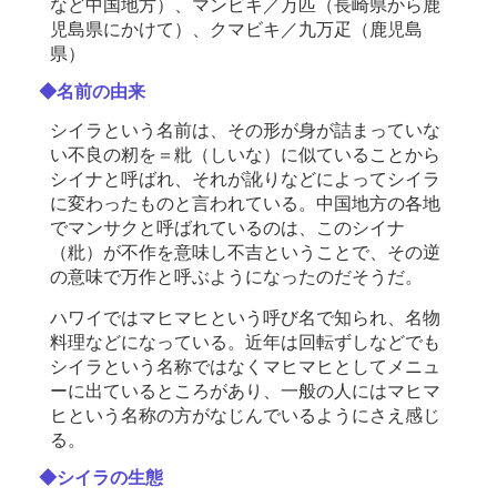
など中国地方）、マンビキ／万匹（長崎県から鹿
児島県にかけて）、クマビキ／九万疋（鹿児島
県）
◆名前の由来
シイラという名前は、その形が身が詰まっていな
い不良の籾を＝粃（しいな）に似ていることから
シイナと呼ばれ、それが訛りなどによってシイラ
に変わったものと言われている。中国地方の各地
でマンサクと呼ばれているのは、このシイナ
（粃）が不作を意味し不吉ということで、その逆
の意味で万作と呼ぶようになったのだそうだ。
ハワイではマヒマヒという呼び名で知られ、名物
料理などになっている。近年は回転ずしなどでも
シイラという名称ではなくマヒマヒとしてメニュ
ーに出ているところがあり、一般の人にはマヒマ
ヒという名称の方がなじんでいるようにさえ感じ
る。
◆シイラの生態