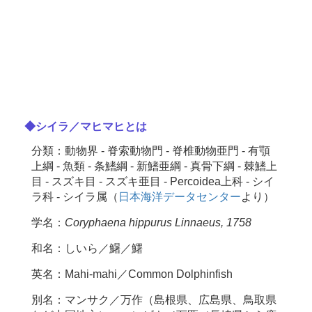
◆シイラ／マヒマヒとは
分類：動物界 - 脊索動物門 - 脊椎動物亜門 - 有顎
上綱 - 魚類 - 条鰭綱 - 新鰭亜綱 - 真骨下綱 - 棘鰭上
目 - スズキ目 - スズキ亜目 - Percoidea上科 - シイ
ラ科 - シイラ属（
日本海洋データセンター
より）
学名：
Coryphaena hippurus Linnaeus, 1758
和名：しいら／鱪／鱰
英名：Mahi-mahi／Common Dolphinfish
別名：マンサク／万作（島根県、広島県、鳥取県