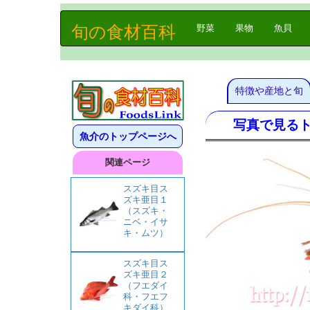
旬の食材百科
(current)
野菜
果物
魚貝
特徴や産地と旬
写真で見るトゲザコ
魚介のトップページへ
関連ページ
スズキ目ス
ズキ亜目１
（スズキ・
ニベ・イサ
キ・ムツ）
スズキ目ス
ズキ亜目２
（フエダイ
科・フエフ
キダイ科）