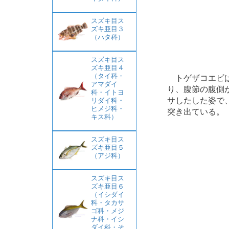
スズキ目ス
ズキ亜目３
（ハタ科）
スズキ目ス
ズキ亜目４
（タイ科・
トゲザコエビは
アマダイ
り、腹節の腹側
科・イトヨ
サしたした姿で
リダイ科・
ヒメジ科・
突き出ている。
キス科）
スズキ目ス
ズキ亜目５
（アジ科）
スズキ目ス
ズキ亜目６
（イシダイ
科・タカサ
ゴ科・メジ
ナ科・イシ
ダイ科・そ