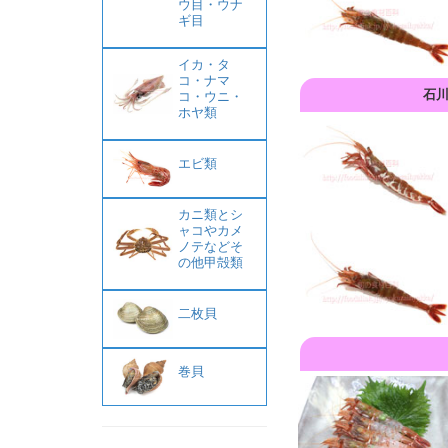
ウ目・ウナ
ギ目
イカ・タ
コ・ナマ
石川
コ・ウニ・
ホヤ類
エビ類
カニ類とシ
ャコやカメ
ノテなどそ
の他甲殻類
二枚貝
巻貝