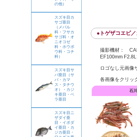
の他）
スズキ目カ
サゴ亜目
（メバル
科・フサカ
●トゲザコエビ／
サゴ科・オ
ニオコゼ
科・ホウボ
撮影機材： CANON 
ウ科・コチ
EF100mm F2.8
科）
ロゴなし元画像サイ
スズキ目サ
バ亜目（サ
各画像をクリッ
バ・カマ
ス・タチウ
オ）・カジ
石川
キ亜目・ベ
ラ亜目
スズキ目ニ
ザダイ亜
目・イボダ
イ亜目・カ
ジカ亜目・