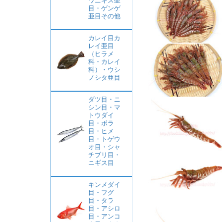
ワニギス亜
目・ゲンゲ
亜目その他
カレイ目カ
レイ亜目
（ヒラメ
科・カレイ
科）・ウシ
ノシタ亜目
ダツ目・ニ
シン目・マ
トウダイ
目・ボラ
目・ヒメ
目・トゲウ
オ目・シャ
チブリ目・
ニギス目
キンメダイ
目・フグ
目・タラ
目・アシロ
目・アンコ