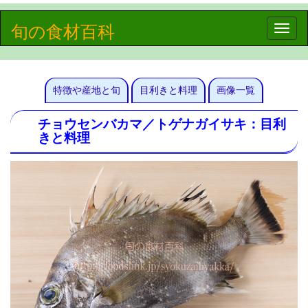
旬の食材百科
Toggle
naviga
特徴や産地と旬
目利きと料理
画像一覧
チョウセンバカマ／トゲナガイサキ：目利
きと料理