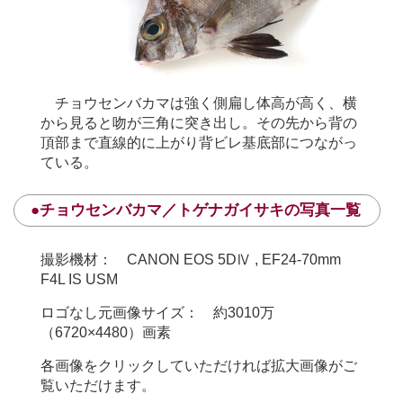
チョウセンバカマは強く側扁し体高が高く、横
から見ると吻が三角に突き出し。その先から背の
頂部まで直線的に上がり背ビレ基底部につながっ
ている。
●チョウセンバカマ／トゲナガイサキの写真一覧
撮影機材： CANON EOS 5DⅣ , EF24-70mm
F4L IS USM
ロゴなし元画像サイズ： 約3010万
（6720×4480）画素
各画像をクリックしていただければ拡大画像がご
覧いただけます。