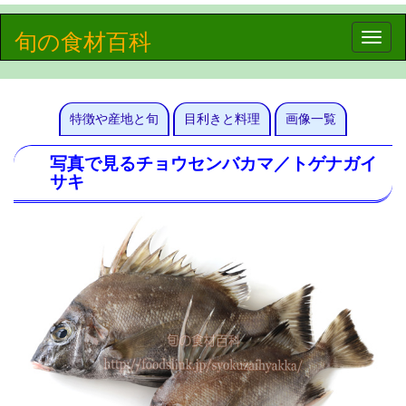
旬の食材百科
Toggle
naviga
特徴や産地と旬
目利きと料理
画像一覧
写真で見るチョウセンバカマ／トゲナガイ
サキ