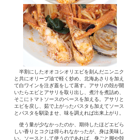
半割にしたオオコシオリエビを刻んだニンニク
と共にオリーブ油で軽く炒め、北海あさりを加え
て白ワインを注ぎ蓋をして蒸す。アサリの殻が開
いたらエビとアサリを取り出し、煮汁を煮詰め、
そこにトマトソースのベースを加える。アサリと
エビを戻し、茹で上がったパスタも加えてソース
とパスタを馴染ませ、味を調えれば出来上がり。
使う量が少なかったのか、期待したほどエビら
しい香りとコクは得られなかったが、身は美味し
い。ソースとして使うのであれば、身ごと脚や殻