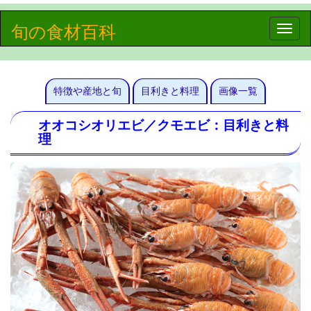
旬の食材百科
Toggle
naviga
特徴や産地と旬
目利きと料理
画像一覧
オオコシオリエビ／クモエビ：目利きと料
理