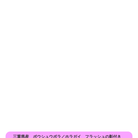
三重県産 ボウシュウボラ／ホラガイ フラッシュの影付き