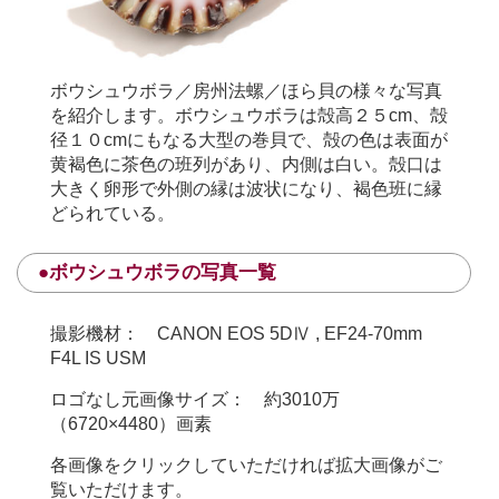
ボウシュウボラ／房州法螺／ほら貝の様々な写真
を紹介します。ボウシュウボラは殻高２５cm、殻
径１０cmにもなる大型の巻貝で、殻の色は表面が
黄褐色に茶色の班列があり、内側は白い。殻口は
大きく卵形で外側の縁は波状になり、褐色班に縁
どられている。
●ボウシュウボラの写真一覧
撮影機材： CANON EOS 5DⅣ , EF24-70mm
F4L IS USM
ロゴなし元画像サイズ： 約3010万
（6720×4480）画素
各画像をクリックしていただければ拡大画像がご
覧いただけます。