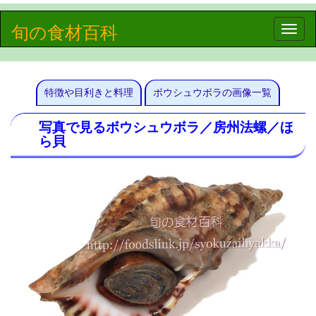
旬の食材百科
Toggle
naviga
特徴や目利きと料理
ボウシュウボラの画像一覧
写真で見るボウシュウボラ／房州法螺／ほ
ら貝